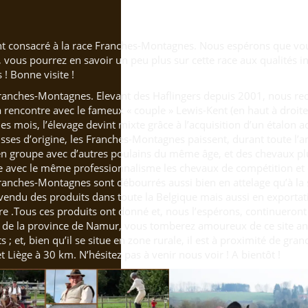
nt consacré à la race Franches-Montagnes. Nous espérons que vou
vous pourrez en savoir un peu plus sur cette race aux qualités in
! Bonne visite !
e Franches-Montagnes. Elevant des Haflingers depuis 2001, nous re
 rencontre avec le fameux « couple » Lewis-Kent (en haut à droite
es mois, l’élevage devint mixte grâce à l’acquisition d’un étalon
isses d’origine, les Franches-Montagnes paissent, durant toute l’a
en groupe avec d’autres poulains du même âge, et des chevaux pl
 avec le même professionnalisme les chevaux de compétition et d
Franches-Montagnes sont débourrés aussi bien en attelage qu’à la s
endu des produits dans toute la Belgique mais aussi en exportati
rre .Tous ces produits ont donné et, nous l’espérons, continueron
pas de la province de Namur, vous tomberez amoureux de ce site a
 ; et, bien qu’il se situe en zone rurale, il est à proximité de gran
iège à 30 km. N’hésitez pas à venir nous voir ! A bientôt !