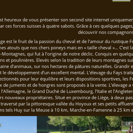
est heureux de vous présenter son second site internet uniqueme
 ces forces suisses à quatre sabots. Grâce à ces quelques pages, 
découvrir nos compagnons 
ge est le fruit de la passion du cheval et de l’amour du rustiqu
s atouts que nos chers poneys mais en « taille cheval »… C’est la
Montagnes, qui fut à l’origine de notre déclic. Conquis en quelqu
s et poulinières. Elevés selon la tradition de leurs montagnes su
aine d’animaux, sur nos hectares de pâtures naturelles. Grandir 
le développement d’un excellent mental. L’élevage du Fays traite
tionnés pour leur équilibre et leurs dispositions sportives, les 
 de juments et de hongres sont proposés à la vente. L’élevage a v
, l’Allemagne, le Grand Duché de Luxembourg, l’Italie et l’Anglete
leurs nouveaux propriétaires. Situé en province de Liège, à deux 
traversé par la pittoresque vallée du Hoyoux et ses petits affluents
ns tels Huy sur la Meuse à 10 km, Marche-en-Famenne à 25 km et L