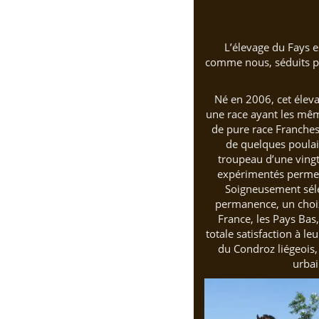
L’élevage du Fays 
comme nous, séduits par
Né en 2006, cet éleva
une race ayant les même
de pure race Franches-
de quelques poulain
troupeau d’une vingt
expérimentés permet 
Soigneusement sélec
permanence, un choix
France, les Pays Bas
totale satisfaction à 
du Condroz liégeois, 
urbai